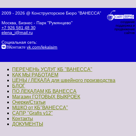
2009 - 2026 @ Конструкторское Бюро "ВАНЕССА"
создание
Москва, Бизнес - Парк "Румянцево"
поддержка и
+7 926 581 48 30
продвижение
elena_i@mail.ru
сайтов
Социальная сеть:
ВКонтакте
vk.com/lekalaim
ПЕРЕЧЕНЬ УСЛУГ КБ "ВАНЕССА"
КАК МЫ РАБОТАЕМ
ЦЕНЫ / ЛЕКАЛА для швейного производства
БЛОГ
ПО ЛЕКАЛАМ КБ ВАНЕССА
Магазин ГОТОВЫХ ВЫКРОЕК
Очерки/Статьи
МШКО от КБ"ВАНЕССА"
САПР "Grafis v12"
Контакты
ДОКУМЕНТЫ