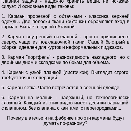
главная задача - надёжно хранить вещи, не искажая
силуэт. И основные виды таковы:
1. Карман прорезной с обтачками - классика верхней
одежды. Две полоски ткани (обтачки) обрамляют вход в
карман. Бывает с одной обтачкой.
2. Карман внутренний накладной - просто пришивается
сверху, чаще из подкладочной ткани. Самый быстрый в
сборке, идеален для курток и неформальных пиджаков.
3. Карман "портфель" - разновидность накладного, но с
двойным дном и складками по бокам для объема.
4. Карман с узкой планкой (листочкой). Выглядит строго,
требует точных операций.
5. Карман-сетка. Часто встречается в военной одежде.
6. Карман на молнии - надёжный, но технологически
сложный. Каждый из этих видов имеет десятки вариаций:
с клапаном, без клапана, с кантами, с перегородками...
Почему в ателье и на фабрике про эти карманы будут
думать по-разному?