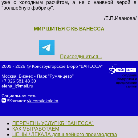
уже с холодным расчётом, а не с наивной верой в
"волшебную фабрику".
/Е.П.Иванова/
МИР ШИТЬЯ С КБ ВАНЕССА
Присоединиться...
2009 - 2026 @ Конструкторское Бюро "ВАНЕССА"
создание
Москва, Бизнес - Парк "Румянцево"
поддержка и
+7 926 581 48 30
продвижение
elena_i@mail.ru
сайтов
Социальная сеть:
ВКонтакте
vk.com/lekalaim
ПЕРЕЧЕНЬ УСЛУГ КБ "ВАНЕССА"
КАК МЫ РАБОТАЕМ
ЦЕНЫ / ЛЕКАЛА для швейного производства