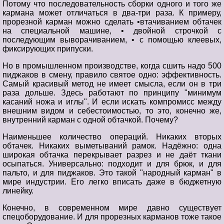
Потому что последовательность сборки одного и того же
кармана может отличаться в два-три раза. К примеру,
прорезной карман можно сделать •втачиванием обтачек
на специальной машине, • двойной строчкой с
последующим выворачиванием, • с помощью клеевых,
фиксирующих припуски.
Но в промышленном производстве, когда сшить надо 500
пиджаков в смену, правило святое одно: эффективность.
Самый красивый метод не имеет смысла, если он в три
раза дольше. Здесь работают по принципу "минимум
касаний ножа и иглы". И если искать компромисс между
внешним видом и себестоимостью, то это, конечно же,
внутренний карман с одной обтачкой. Почему?
Наименьшее количество операций. Никаких вторых
обтачек. Никаких выметываний рамок. Надёжно: одна
широкая обтачка перекрывает разрез и не даёт ткани
осыпаться. Универсально: подходит и для брюк, и для
пальто, и для пиджаков. Это такой "народный карман" в
мире индустрии. Его легко вписать даже в бюджетную
линейку.
Конечно, в современном мире давно существует
спецоборудование. И для прорезных карманов тоже такое