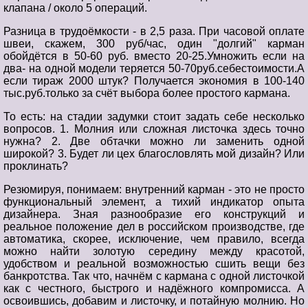
клапана / около 5 операций.
Разница в трудоёмкости - в 2,5 раза. При часовой оплате
швеи, скажем, 300 руб/час, один "долгий" карман
обойдётся в 50-60 руб. вместо 20-25.Умножить если на
два- на одной модели теряется 50-70руб.себестоимости.А
если тираж 2000 штук? Получается экономия в 100-140
тыс.руб.только за счёт выбора более простого кармана.
То есть: на стадии задумки стоит задать себе несколько
вопросов. 1. Молния или сложная листочка здесь точно
нужна? 2. Две обтачки можно ли заменить одной
широкой? 3. Будет ли цех благословлять мой дизайн? Или
проклинать?
Резюмируя, понимаем: внутренний карман - это не просто
функциональный элемент, а тихий индикатор опыта
дизайнера. Зная разнообразие его конструкций и
реальное положение дел в российском производстве, где
автоматика, скорее, исключение, чем правило, всегда
можно найти золотую середину между красотой,
удобством и реальной возможностью сшить вещи без
банкротства. Так что, начнём с кармана с одной листочкой
как с честного, быстрого и надёжного компромисса. А
освоившись, добавим и листочку, и потайную молнию. Но