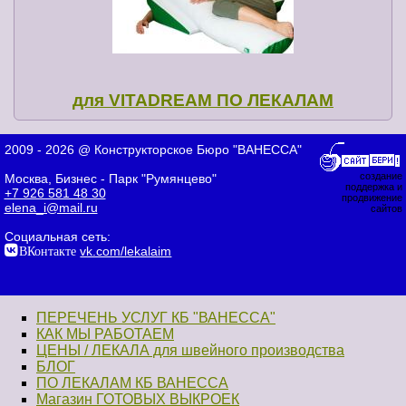
для VITADREAM ПО ЛЕКАЛАМ
2009 - 2026 @ Конструкторское Бюро "ВАНЕССА"
создание
Москва, Бизнес - Парк "Румянцево"
поддержка и
+7 926 581 48 30
продвижение
elena_i@mail.ru
сайтов
Социальная сеть:
ВКонтакте
vk.com/lekalaim
ПЕРЕЧЕНЬ УСЛУГ КБ "ВАНЕССА"
КАК МЫ РАБОТАЕМ
ЦЕНЫ / ЛЕКАЛА для швейного производства
БЛОГ
ПО ЛЕКАЛАМ КБ ВАНЕССА
Магазин ГОТОВЫХ ВЫКРОЕК