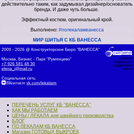
действительно таким, как задумывал дизайнер/основатель
бренда. И даже чуть больше.
Эффектный костюм, оригинальный крой.
Выполнено:
#полекаламванесса
МИР ШИТЬЯ С КБ ВАНЕССА
2009 - 2026 @ Конструкторское Бюро "ВАНЕССА"
создание
Москва, Бизнес - Парк "Румянцево"
поддержка и
+7 926 581 48 30
продвижение
elena_i@mail.ru
сайтов
Социальная сеть:
ВКонтакте
vk.com/lekalaim
ПЕРЕЧЕНЬ УСЛУГ КБ "ВАНЕССА"
КАК МЫ РАБОТАЕМ
ЦЕНЫ / ЛЕКАЛА для швейного производства
БЛОГ
ПО ЛЕКАЛАМ КБ ВАНЕССА
Магазин ГОТОВЫХ ВЫКРОЕК