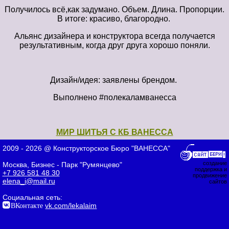
Получилось всё,как задумано. Объем. Длина. Пропорции.
В итоге: красиво, благородно.
Альянс дизайнера и конструктора всегда получается
результативным, когда друг друга хорошо поняли.
Дизайн/идея: заявлены брендом.
Выполнено #полекаламванесса
МИР ШИТЬЯ С КБ ВАНЕССА
2009 - 2026 @ Конструкторское Бюро "ВАНЕССА"
создание
Москва, Бизнес - Парк "Румянцево"
поддержка и
+7 926 581 48 30
продвижение
elena_i@mail.ru
сайтов
Социальная сеть:
ВКонтакте
vk.com/lekalaim