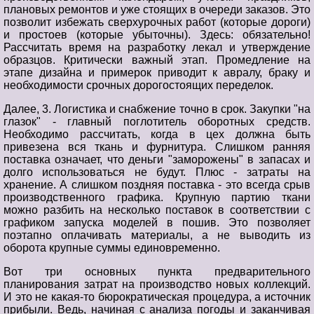
плановых ремонтов и уже стоящих в очереди заказов. Это
позволит избежать сверхурочных работ (которые дороги)
и простоев (которые убыточны). Здесь: обязательно!
Рассчитать время на разработку лекал и утверждение
образцов. Критически важный этап. Промедление на
этапе дизайна и примерок приводит к авралу, браку и
необходимости срочных дорогостоящих переделок.
Далее, 3. Логистика и снабжение точно в срок. Закупки "на
глазок" - главный поглотитель оборотных средств.
Необходимо рассчитать, когда в цех должна быть
привезена вся ткань и фурнитура. Слишком ранняя
поставка означает, что деньги "заморожены" в запасах и
долго использоваться не будут. Плюс - затраты на
хранение. А слишком поздняя поставка - это всегда срыв
производственного графика. Крупную партию ткани
можно разбить на несколько поставок в соответствии с
графиком запуска моделей в пошив. Это позволяет
поэтапно оплачивать материалы, а не выводить из
оборота крупные суммы единовременно.
Вот три основных пункта предварительного
планирования затрат на производство новых коллекций.
И это не какая-то бюрократическая процедура, а источник
прибыли. Ведь, начиная с анализа погоды и заканчивая