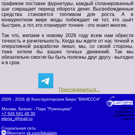
графиком поставки фурнитуры, каждый спланированный
шаг сокращает период оборота денег. Высвобожденные
средства становятся топливом для роста. А в
конкурентном мире моды побеждает не тот, кто шьёт
быстрее, а тот, кто планирует точнее - это знают многие.
Так что, желаем к новому 2026 году всем нам обрести
точность и рачительность. Когда вы ждете от нас точной и
оперативной разработки лекал, мы, со своей стороны,
тоже хотели бы ваших точных движений. Так мы
обязательно смогли бы быть полезны друг другу - выгодно
и в срок.
Присоединиться...
2009 - 2026 @ Конструкторское Бюро "ВАНЕССА"
создание
Москва, Бизнес - Парк "Румянцево"
поддержка и
+7 926 581 48 30
продвижение
elena_i@mail.ru
сайтов
Социальная сеть:
ВКонтакте
vk.com/lekalaim