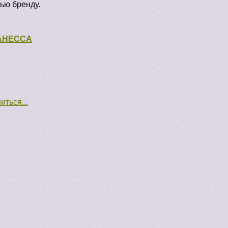
ью бренду.
ВАНЕССА
ться...