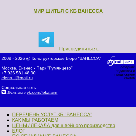
МИР ШИТЬЯ С КБ ВАНЕССА
Присоединиться...
2009 - 2026 @ Конструкторское Бюро "ВАНЕССА"
создание
Москва, Бизнес - Парк "Румянцево"
поддержка и
+7 926 581 48 30
продвижение
elena_i@mail.ru
сайтов
Социальная сеть:
ВКонтакте
vk.com/lekalaim
ПЕРЕЧЕНЬ УСЛУГ КБ "ВАНЕССА"
КАК МЫ РАБОТАЕМ
ЦЕНЫ / ЛЕКАЛА для швейного производства
БЛОГ