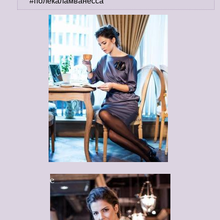
#полекаламванесса