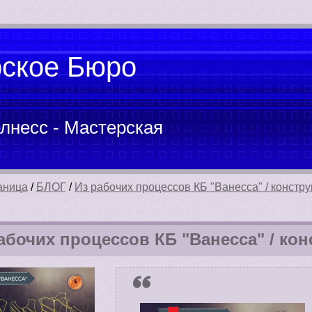
рское Бюро
лнесс - Мастерская
аница
/
БЛОГ
/
Из рабочих процессов КБ "Ванесса" / констру
абочих процессов КБ "Ванесса" / кон