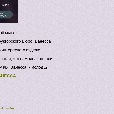
ой мысли.
рукторского Бюро "Ванесса".
 интересного изделия.
олагая, что намоделировали.
у КБ "Ванесса" - молодцы.
ВАНЕССА
ться...