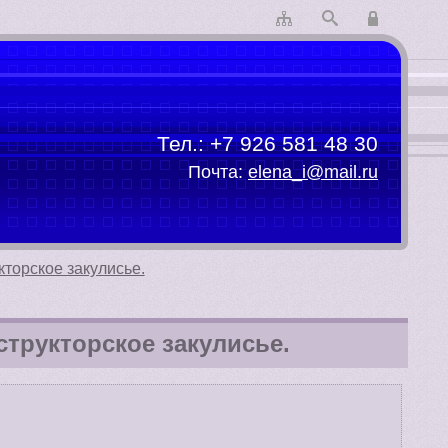
Тел.:
+7 926 581 48 30
Почта:
elena_i@mail.ru
кторское закулисье.
структорское закулисье.