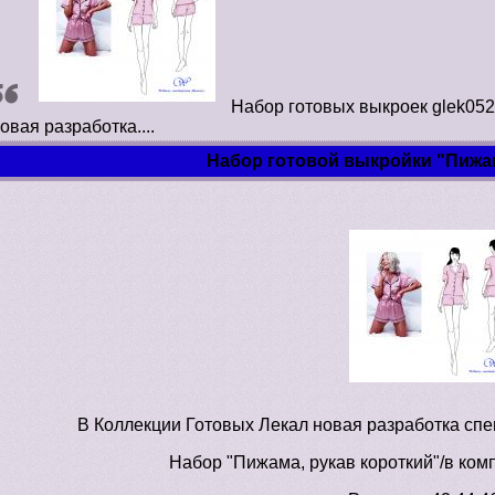
Набор готовых выкроек glek052 
овая разработка....
Набор готовой выкройки "Пижам
В Коллекции Готовых Лекал новая разработка спец
Набор "Пижама, рукав короткий"/в комп