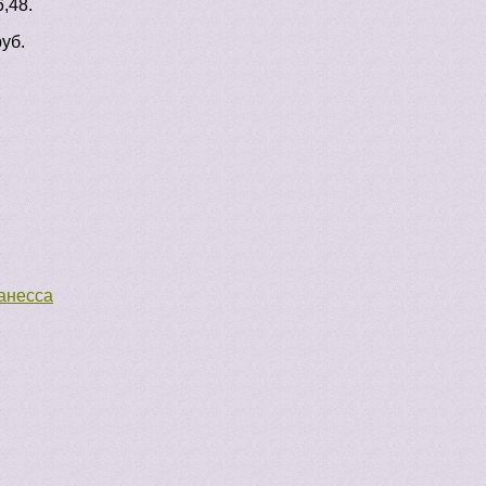
,48.
уб.
анесса