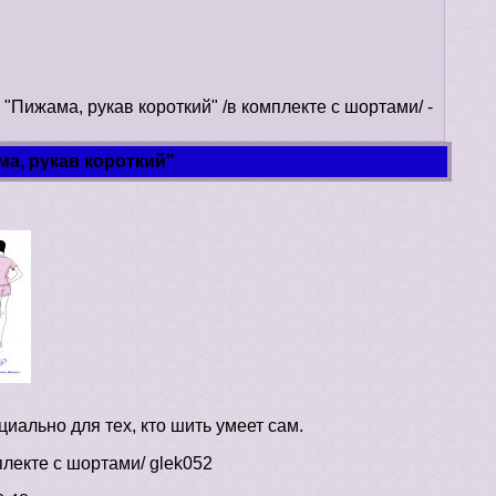
"Пижама, рукав короткий" /в комплекте с шортами/ -
а, рукав короткий"
иально для тех, кто шить умеет сам.
лекте с шортами/ glek052