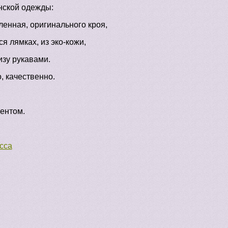
нской одежды:
ленная, оригинального кроя,
я лямках, из эко-кожи,
зу рукавами.
, качественно.
иентом.
сса