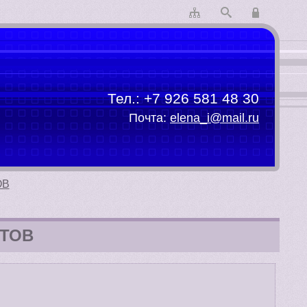
Тел.:
+7 926 581 48 30
Почта:
elena_i@mail.ru
ОВ
НТОВ