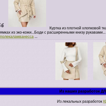
Куртка из плотной хлопковой тк
ямках из эко-кожи...Боди с расширенными книзу рукавами.
#полекаламванесса
...
Из наших разработок Д
Из лекальных разработок
К