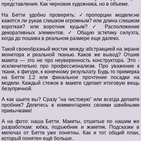
представления. Как черновик художника, но в объеме.
На Бетти удобно проверять: ✓пропорции модели:не
кажется ли рукав слишком огромным? или длина слишком
короткая? или воротник куцым? ✓ Расположение
декоративных элементов. ✓ Общую эстетику силуэта,
когда до пошива в реальном размере еще далеко.
Такой своеобразный мостик между абстракцией на экране
монитора и реальной тканью. Каков же вывод? Отшив
макета — это не про неуверенность конструктора. Это -
исключительно про профессионализм. Про уважение к
ткани, к фигуре, к конечному результату. Будь то примерка
на Бетти 1:2 или финальное прочтение посадки на
модели. Каждый стежок в макете сделает итоговую вещь
безупречной.
А как шьете вы? Сразу "на чистовую" или всегда делаете
пробник? Делитесь в комментариях своими швейными
привычками!
А на фото: наша Бетти. Макеты, отшитые по нашим же
разработкам: юбка, подъюбник и жакетик. Подсказки в
мелочах от Бетти уже понятны. Как и тот общий план,
который понятен ещё больше.