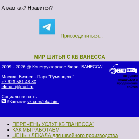
А вам как? Нравится?
Присоединиться...
МИР ШИТЬЯ С КБ ВАНЕССА
2009 - 2026 @ Конструкторское Бюро "ВАНЕССА"
создание
Москва, Бизнес - Парк "Румянцево"
поддержка и
+7 926 581 48 30
продвижение
elena_i@mail.ru
сайтов
Социальная сеть:
ВКонтакте
vk.com/lekalaim
ПЕРЕЧЕНЬ УСЛУГ КБ "ВАНЕССА"
КАК МЫ РАБОТАЕМ
ЦЕНЫ / ЛЕКАЛА для швейного производства