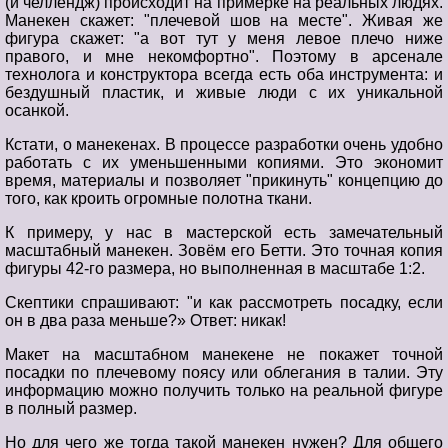
(и челлендж) происходит на примерке на реальных людях.
Манекен скажет: "плечевой шов на месте". Живая же
фигура скажет: "а вот тут у меня левое плечо ниже
правого, и мне некомфортно". Поэтому в арсенале
технолога и конструктора всегда есть оба инструмента: и
бездушный пластик, и живые люди с их уникальной
осанкой.
Кстати, о манекенах. В процессе разработки очень удобно
работать с их уменьшенными копиями. Это экономит
время, материалы и позволяет "прикинуть" концепцию до
того, как кроить огромные полотна ткани.
К примеру, у нас в мастерской есть замечательный
масштабный манекен. Зовём его Бетти. Это точная копия
фигуры 42-го размера, но выполненная в масштабе 1:2.
Скептики спрашивают: "и как рассмотреть посадку, если
он в два раза меньше?» Ответ: никак!
Макет на масштабном манекене не покажет точной
посадки по плечевому поясу или облегания в талии. Эту
информацию можно получить только на реальной фигуре
в полный размер.
Но для чего же тогда такой манекен нужен? Для общего