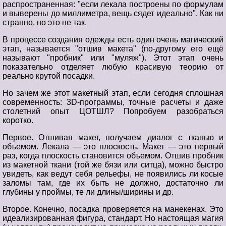
распространенная: "если лекала построены по формулам
и выверены до миллиметра, вещь сядет идеально". Как ни
странно, но это не так.
В процессе создания одежды есть один очень магический
этап, называется "отшив макета" (по-другому его ещё
называют "пробник" или "муляж"). Этот этап очень
показательно отделяет любую красивую теорию от
реально крутой посадки.
Но зачем же этот макетный этап, если сегодня сплошная
современность: 3D-программы, точные расчеты и даже
столетний опыт ЦОТШЛ? Попробуем разобраться
коротко.
Первое. Отшивая макет, получаем диалог с тканью и
объемом. Лекала — это плоскость. Макет — это первый
раз, когда плоскость становится объемом. Отшив пробник
из макетной ткани (той же бязи или ситца), можно быстро
увидеть, как ведут себя рельефы, не появились ли косые
заломы там, где их быть не должно, достаточно ли
глубины у проймы, те ли длины/ширины и др.
Второе. Конечно, посадка проверяется на манекенах. Это
идеализированная фигура, стандарт. Но настоящая магия