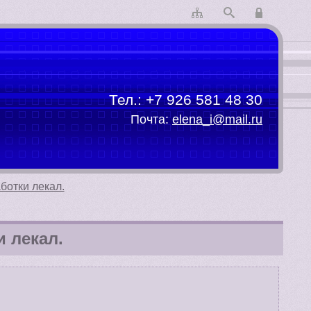
Тел.:
+7 926 581 48 30
Почта:
elena_i@mail.ru
ботки лекал.
 лекал.