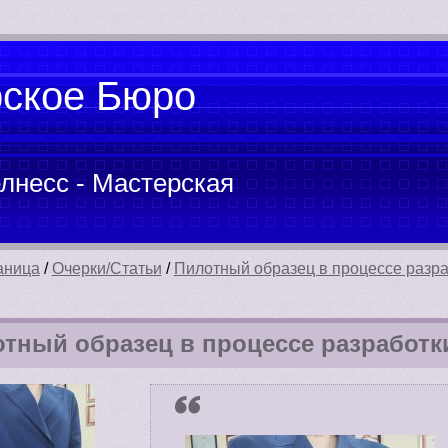
рское Бюро
лнесс - Мастерская
аница
/
Очерки/Статьи
/
Пилотный образец в процессе разра
тный образец в процессе разработки