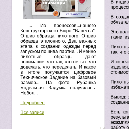
В индив
процесс
В созда
обязате
... Из процессов...нашего
Конструкторского Бюро "Ванесса".
Это пол
Отшив образца пилотного. Отшив
ткани, и
образца эталонного. Два важных
этапа в создании одежды перед
Пилотны
запуском пошива партии... Именно
так, что
пилотные образцы дают
понимание, что так, что не так, что
И конеч
доделать, что переделать. И какое
изделия
в итоге получается цифровое
стоимост
Техническое Задание на базовый
Пилотны
размер... На фото: Рубашка
избежат
модельная. Задумка получилась.
Небол...
Вывод: 
создани
Подробнее
Есть, ко
Все записи
результ
экзкмпл
работу 