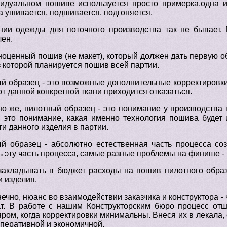
идуальном пошиве используется просто примерка,одна ил
а ушивается, подшивается, подгоняется.
нии одежды для поточного производства так не бывает. 
лен.
ноценный пошив (не макет), который должен дать первую об
з которой планируется пошив всей партии.
й образец - это возможные дополнительные корректировки
 от данной конкретной ткани приходится отказаться.
но же, пилотный образец - это понимание у производства
, это понимание, какая именно технология пошива будет 
и данного изделия в партии.
й образец - абсолютно естественная часть процесса со
ь эту часть процесса, самые разные проблемы на финише -
закладывать в бюджет расходы на пошив пилотного образц
и изделия.
нечно, нюанс во взаимодействии заказчика и конструктора -
ат. В работе с нашим Конструкторским бюро процесс от
яром, когда корректировки минимальны. Внеся их в лекала,
оперативной и экономичной.