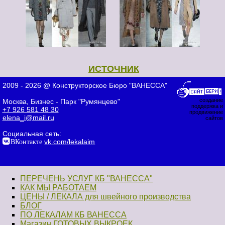
ИСТОЧНИК
2009 - 2026 @ Конструкторское Бюро "ВАНЕССА"
создание
Москва, Бизнес - Парк "Румянцево"
поддержка и
+7 926 581 48 30
продвижение
elena_i@mail.ru
сайтов
Социальная сеть:
ВКонтакте
vk.com/lekalaim
ПЕРЕЧЕНЬ УСЛУГ КБ "ВАНЕССА"
КАК МЫ РАБОТАЕМ
ЦЕНЫ / ЛЕКАЛА для швейного производства
БЛОГ
ПО ЛЕКАЛАМ КБ ВАНЕССА
Магазин ГОТОВЫХ ВЫКРОЕК