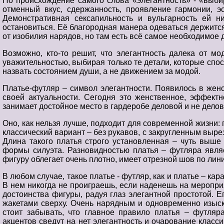
Но происхождение самого слова «элегантность» - «выбир
отменный вкус, сдержанность, проявление гармонии, э
Демонстративная сексапильность и вульгарность ей ни
остановиться. Её благородная манера одеваться держится 
от изобилия нарядов, но там есть всё самое необходимое 
Возможно, кто-то решит, что элегантность далека от м
уважительностью, выбирая только те детали, которые спос
назвать состоянием души, а не движением за модой.
Платье-футляр – символ элегантности. Появилось в женс
своей актуальности. Сегодня это женственное, эффект
занимает достойное место в гардеробе деловой и не дел
Оно, как нельзя лучше, подходит для современной жизни: п
классический вариант – без рукавов, с закругленным выре
Длина такого платья строго установленная – чуть выше
формы силуэта. Разновидностью платья – футляра являе
фигуру облегает очень плотно, имеет отрезной шов по лини
В любом случае, такое платье - футляр, как и платье – 
В нем никогда не проиграешь, если наденешь на мероприя
достоинства фигуры, радуя глаз элегантной простотой. 
жакетами сверху. Очень нарядным и одновременно изыс
стоит забывать, что главное правило платья – футляр
акцентов сведут на нет элегантность и очарование класс