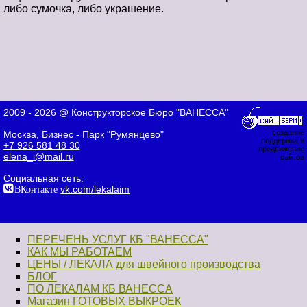
либо сумочка, либо украшение.
2009 - 2026 @ Конструкторское Бюро "ВАНЕССА"
создание
Москва, Бизнес - Парк "Румянцево"
поддержка и
+7 926 581 48 30
продвижение
elena_i@mail.ru
сайтов
Социальная сеть:
ВКонтакте
vk.com/lekalaim
ПЕРЕЧЕНЬ УСЛУГ КБ "ВАНЕССА"
КАК МЫ РАБОТАЕМ
ЦЕНЫ / ЛЕКАЛА для швейного производства
БЛОГ
ПО ЛЕКАЛАМ КБ ВАНЕССА
Магазин ГОТОВЫХ ВЫКРОЕК