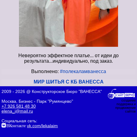
Невероятно эффектное платье... от идеи до
результата...индивидуально, под заказ.
Выполнено:
#полекаламванесса
МИР ШИТЬЯ С КБ ВАНЕССА
2009 - 2026 @ Конструкторское Бюро "ВАНЕССА"
создание
Москва, Бизнес - Парк "Румянцево"
поддержка и
+7 926 581 48 30
продвижение
elena_i@mail.ru
сайтов
Социальная сеть:
ВКонтакте
vk.com/lekalaim